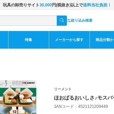
玩具の卸売りサイト
30,000
円(税抜き)以上で
送料当社負担！
絞り込み検索
特集
メーカーから探す
商品分類か
リーメント
ほおばるおいしさ♪モスバ
JANコード：4521121209449