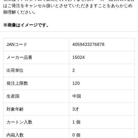
はご発注をキャンセル扱いとさせていただきますことをあらかじめ
御理解ください｡
※画像はイメージです。
JANコード
4059433276878
メーカー品番
15024
出荷単位
2
発注上限数
120
生産国
中国
対象年齢
3才
カートン入数
1 個
内箱入数
0 個