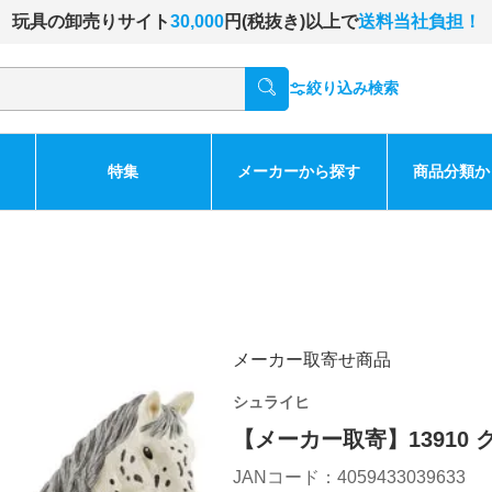
玩具の卸売りサイト
30,000
円(税抜き)以上で
送料当社負担！
絞り込み検索
特集
メーカーから探す
商品分類か
メーカー取寄せ商品
シュライヒ
【メーカー取寄】13910
JANコード：4059433039633