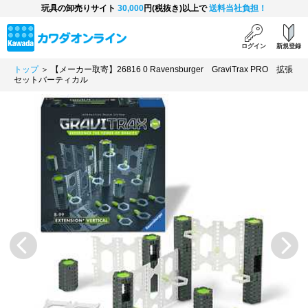
玩具の卸売りサイト
30,000
円(税抜き)以上で
送料当社負担！
ログイン
新規登録
トップ
＞ 【メーカー取寄】26816 0 Ravensburger GraviTrax PRO 拡張
セットバーティカル
Previous
Next