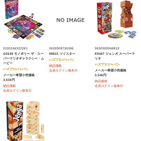
0195166322261
0630509736386
0630509948819
G2638 モノポリー ザ・スー
98831 ツイスター
E9487 ジェンガ スーパーマ
パーマリオギャラクシー・ム
リオ
ハズブロジャパン
ービー
ハズブロジャパン
納品価格
ハズブロジャパン
会員ログイン後表示
メーカー希望小売価格
メーカー希望小売価格
3,546円
3,636円
納品価格
納品価格
会員ログイン後表示
会員ログイン後表示