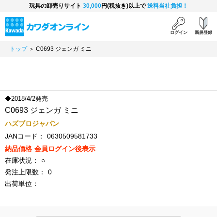
玩具の卸売りサイト
30,000
円(税抜き)以上で
送料当社負担！
ログイン
新規登録
トップ
＞ C0693 ジェンガ ミニ
◆2018/4/2発売
C0693 ジェンガ ミニ
ハズブロジャパン
JANコード：
0630509581733
納品価格
会員ログイン後表示
在庫状況：
○
発注上限数：
0
出荷単位：