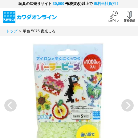
玩具の卸売りサイト
30,000
円(税抜き)以上で
送料当社負担！
ログイン
新規登録
トップ
＞ 単色 5075 夜光しろ
Previous
Next