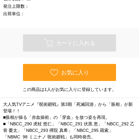
発注上限数：
出荷単位：
カートに入れる
お気に入り
この商品は1人がお気に入りに登録しています。
大人気TVアニメ『呪術廻戦』第3期「死滅回游」から「脹相」が新
登場！！
■脹相が操る「赤血操術」の「穿血」を放つ姿を再現。
■「NBCC_290 虎杖 悠仁」「NBCC_291 伏黒 恵」「NBCC_292 乙
骨 憂太」「NBCC_293 禪院 真希」「NBCC_295 羂索」
「NBMC_98 ミニナノ 呪術廻戦」も同時発売。