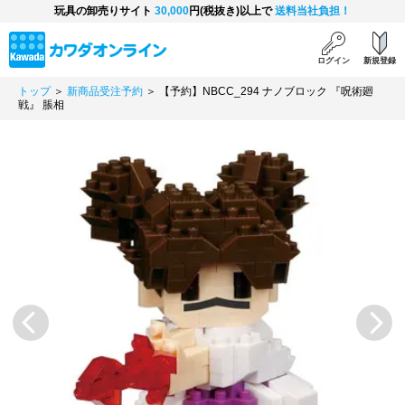
玩具の卸売りサイト
30,000
円(税抜き)以上で
送料当社負担！
ログイン
新規登録
トップ
＞
新商品受注予約
＞ 【予約】NBCC_294 ナノブロック 『呪術廻
戦』 脹相
Previous
Next