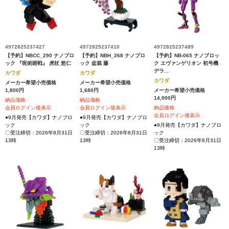
4972825237427
4972825237410
4972825237489
【予約】NBCC_290 ナノブロ
【予約】NBH_268 ナノブロ
【予約】NB-065 ナノブロッ
ック 『呪術廻戦』 虎杖 悠仁
ック 盆栽 藤
ク エヴァンゲリオン 初号機
デラ...
カワダ
カワダ
カワダ
メーカー希望小売価格
メーカー希望小売価格
1,800円
1,680円
メーカー希望小売価格
14,000円
納品価格
納品価格
会員ログイン後表示
会員ログイン後表示
納品価格
会員ログイン後表示
●9月発売【カワダ】ナノブロ
●9月発売【カワダ】ナノブロ
ック
ック
●9月発売【カワダ】ナノブロ
〇受注締切：2026年8月31日
〇受注締切：2026年8月31日
ック
13時
13時
〇受注締切：2026年8月31日
13時