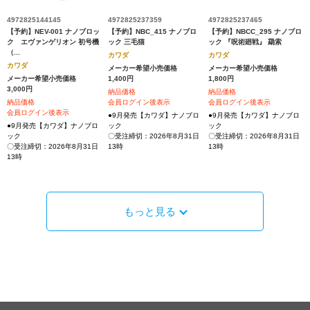
4972825144145
4972825237359
4972825237465
【予約】NEV-001 ナノブロッ
【予約】NBC_415 ナノブロ
【予約】NBCC_295 ナノブロ
ク エヴァンゲリオン 初号機
ック 三毛猫
ック 『呪術廻戦』 羂索
（...
カワダ
カワダ
カワダ
メーカー希望小売価格
メーカー希望小売価格
メーカー希望小売価格
1,400円
1,800円
3,000円
納品価格
納品価格
納品価格
会員ログイン後表示
会員ログイン後表示
会員ログイン後表示
●9月発売【カワダ】ナノブロ
●9月発売【カワダ】ナノブロ
●9月発売【カワダ】ナノブロ
ック
ック
ック
〇受注締切：2026年8月31日
〇受注締切：2026年8月31日
〇受注締切：2026年8月31日
13時
13時
13時
もっと見る