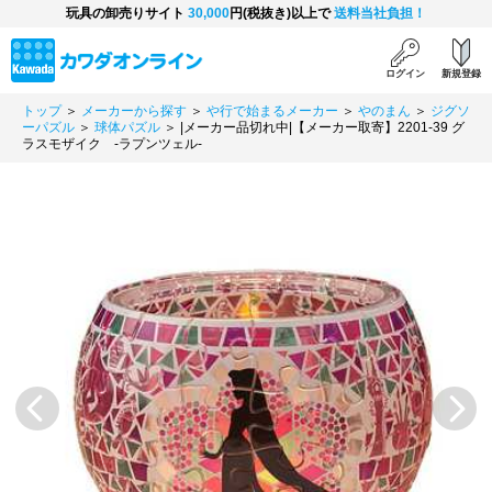
玩具の卸売りサイト
30,000
円(税抜き)以上で
送料当社負担！
ログイン
新規登録
トップ
＞
メーカーから探す
＞
や行で始まるメーカー
＞
やのまん
＞
ジグソ
ーパズル
＞
球体パズル
＞ |メーカー品切れ中|【メーカー取寄】2201-39 グ
ラスモザイク ‐ラプンツェル‐
Previous
Next