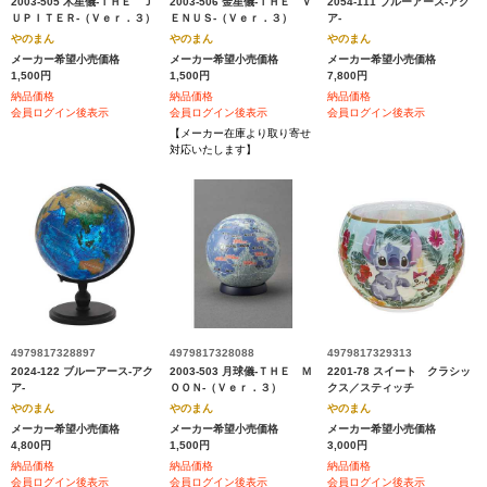
2003-505 木星儀‐ＴＨＥ Ｊ
2003-506 金星儀‐ＴＨＥ Ｖ
2054-111 ブルーアース‐アク
ＵＰＩＴＥＲ‐（Ｖｅｒ．３）
ＥＮＵＳ‐（Ｖｅｒ．３）
ア‐
やのまん
やのまん
やのまん
メーカー希望小売価格
メーカー希望小売価格
メーカー希望小売価格
1,500円
1,500円
7,800円
納品価格
納品価格
納品価格
会員ログイン後表示
会員ログイン後表示
会員ログイン後表示
【メーカー在庫より取り寄せ
対応いたします】
4979817328897
4979817328088
4979817329313
2024-122 ブルーアース‐アク
2003-503 月球儀‐ＴＨＥ Ｍ
2201-78 スイート クラシッ
ア‐
ＯＯＮ‐（Ｖｅｒ．３）
クス／スティッチ
やのまん
やのまん
やのまん
メーカー希望小売価格
メーカー希望小売価格
メーカー希望小売価格
4,800円
1,500円
3,000円
納品価格
納品価格
納品価格
会員ログイン後表示
会員ログイン後表示
会員ログイン後表示