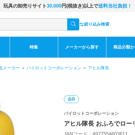
玩具の卸売りサイト
30,000
円(税抜き)以上で
送料当社負担！
絞り込み検索
特集
メーカーから探す
商品分類か
るメーカー
＞
パイロットコーポレーション
＞
アヒル隊長
品切
パイロットコーポレーション
アヒル隊長 おふろでロー
JANコード：4977554603611