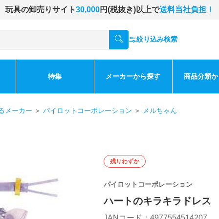
玩具の卸売りサイト
30,000
円(税抜き)以上で
送料当社負担！
絞り込み検索
特集
メーカーから探す
商品分類か
るメーカー
＞
パイロットコーポレーション
＞
メルちゃん
残りわずか
パイロットコーポレーション
ハートのキラキラドレス
JANコード：4977554514207