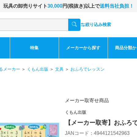
玩具の卸売りサイト
30,000
円(税抜き)以上で
送料当社負担！
絞り込み検索
特集
メーカーから探す
商品分類か
るメーカー
＞
くもん出版
＞
文具
＞
おふろでレッスン
メーカー取寄せ商品
くもん出版
【メーカー取寄】おふろ
JANコード：4944121542963