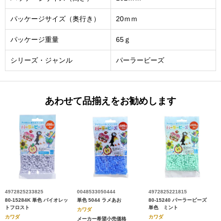
パッケージサイズ（奥行き）
20ｍｍ
パッケージ重量
65ｇ
シリーズ・ジャンル
パーラービーズ
あわせて品揃えをお勧めします
4972825233825
0048533050444
4972825221815
80-15284K 単色 バイオレッ
単色 5044 ラメあお
80-15240 パーラービーズ
トフロスト
単色 ミント
カワダ
カワダ
カワダ
メーカー希望小売価格