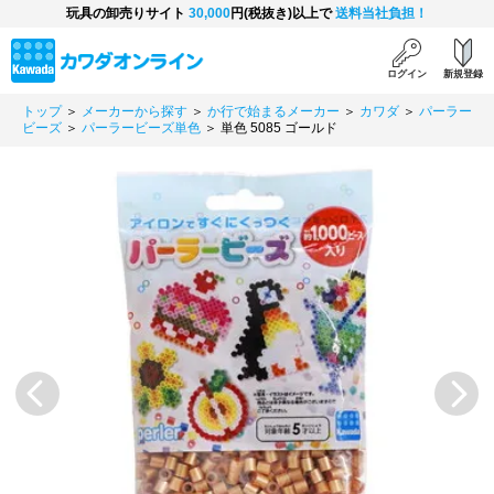
玩具の卸売りサイト
30,000
円(税抜き)以上で
送料当社負担！
ログイン
新規登録
トップ
＞
メーカーから探す
＞
か行で始まるメーカー
＞
カワダ
＞
パーラー
ビーズ
＞
パーラービーズ単色
＞ 単色 5085 ゴールド
Previous
Next