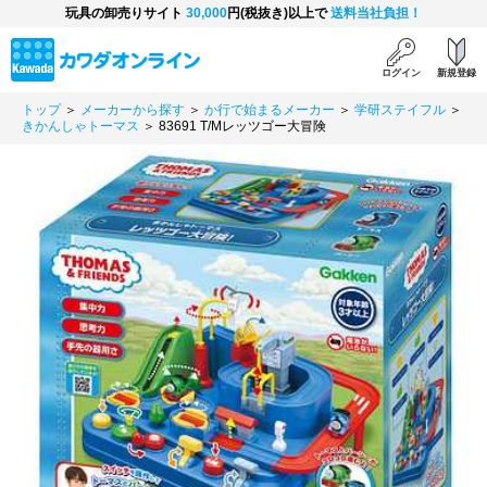
玩具の卸売りサイト
30,000
円(税抜き)以上で
送料当社負担！
ログイン
新規登録
トップ
＞
メーカーから探す
＞
か行で始まるメーカー
＞
学研ステイフル
＞
きかんしゃトーマス
＞ 83691 T/Mレッツゴー大冒険