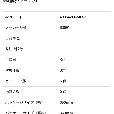
※画像はイメージです。
JANコード
4905426034652
メーカー品番
83691
出荷単位
発注上限数
生産国
タイ
対象年齢
3才
カートン入数
6 個
内箱入数
0 個
パッケージサイズ（幅）
350ｍｍ
パッケージサイズ（高さ）
360ｍｍ